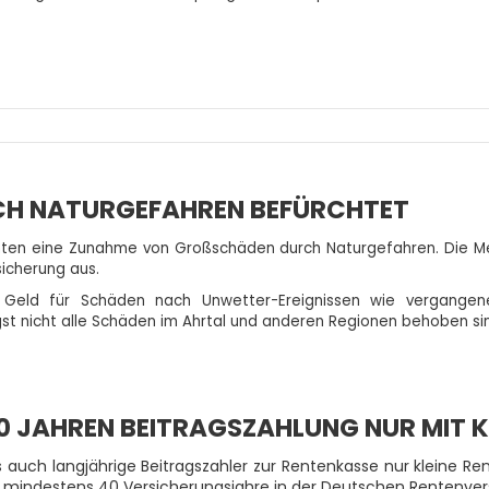
CH NATURGEFAHREN BEFÜRCHTET
ten eine Zunahme von Großschäden durch Naturgefahren. Die Me
sicherung aus.
l Geld für Schäden nach Unwetter-Ereignissen wie vergangene
gst nicht alle Schäden im Ahrtal und anderen Regionen behoben si
0 JAHREN BEITRAGSZAHLUNG NUR MIT K
 auch langjährige Beitragszahler zur Rentenkasse nur kleine Ren
ie mindestens 40 Versicherungsjahre in der Deutschen Rentenve