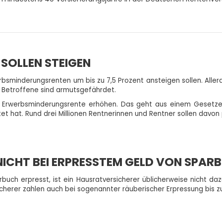
SOLLEN STEIGEN
rbsminderungsrenten um bis zu 7,5 Prozent ansteigen sollen. Alle
 Betroffene sind armutsgefährdet.
die Erwerbsminderungsrente erhöhen. Das geht aus einem Gesetz
 hat. Rund drei Millionen Rentnerinnen und Rentner sollen davon p
ICHT BEI ERPRESSTEM GELD VON SPAR
arbuch erpresst, ist ein Hausratversicherer üblicherweise nicht d
rsicherer zahlen auch bei sogenannter räuberischer Erpressung bis