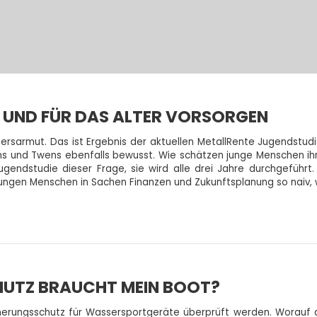
 UND FÜR DAS ALTER VORSORGEN
tersarmut. Das ist Ergebnis der aktuellen MetallRente Jugendstud
 und Twens ebenfalls bewusst. Wie schätzen junge Menschen ihre f
gendstudie dieser Frage, sie wird alle drei Jahre durchgeführt.
ungen Menschen in Sachen Finanzen und Zukunftsplanung so naiv, 
UTZ BRAUCHT MEIN BOOT?
cherungsschutz für Wassersportgeräte überprüft werden. Worauf d