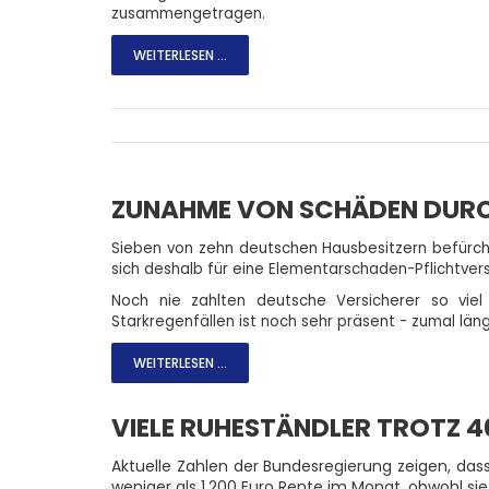
zusammengetragen.
WEITERLESEN ...
ZUNAHME VON SCHÄDEN DUR
Sieben von zehn deutschen Hausbesitzern befürch
sich deshalb für eine Elementarschaden-Pflichtver
Noch nie zahlten deutsche Versicherer so vie
Starkregenfällen ist noch sehr präsent - zumal län
WEITERLESEN ...
VIELE RUHESTÄNDLER TROTZ 4
Aktuelle Zahlen der Bundesregierung zeigen, dass
weniger als 1.200 Euro Rente im Monat, obwohl s