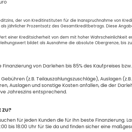
uro
n Kreditzins, der von Kreditinstituten für die Inanspruchnahme von 
 als jährlicher Prozentsatz des Gesamtkreditbetrags. Diese Angabe
rt einer Kreditsicherheit von dem mit hoher Wahrscheinlichkeit er
eleihungswert bildet als Ausnahme die absolute Obergrenze, bis zu 
die Finanzierung von Darlehen bis 85% des Kaufpreises bzw
r Gebühren (z.B. Teilauszahlungszuschläge), Auslagen (z
hren, Auslagen und sonstige Kosten anfallen, die der 
tive Jahreszins entsprechend.
E ZU?
chen für jeden Kunden die für ihn beste Finanzierung. Lass
:00 bis 18:00 Uhr für Sie da und finden sicher eine maßges