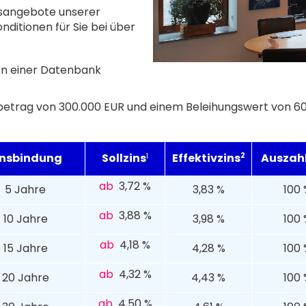
insangebote unserer
nditionen für Sie bei über
von einer Datenbank
betrag von 300.000 EUR und einem Beleihungswert von 60 
insbindung
Sollzins
Effektivzins
2
Auszah
1
ab
3,72 %
5 Jahre
3,83 %
100 
ab
3,88 %
10 Jahre
3,98 %
100 
ab
4,18 %
15 Jahre
4,28 %
100 
ab
4,32 %
20 Jahre
4,43 %
100 
ab
4,50 %