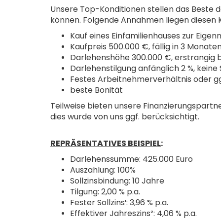
Unsere Top-Konditionen stellen das Beste d
können. Folgende Annahmen liegen diesen K
Kauf eines Einfamilienhauses zur Eigen
Kaufpreis 500.000 €, fällig in 3 Monaten
Darlehenshöhe 300.000 €, erstrangig b
Darlehenstilgung anfänglich 2 %, keine
Festes Arbeitnehmerverhältnis oder g
beste Bonität
Teilweise bieten unsere Finanzierungspart
dies wurde von uns ggf. berücksichtigt.
REPRÄSENTATIVES BEISPIEL
:
Darlehenssumme: 425.000 Euro
Auszahlung: 100%
Sollzinsbindung: 10 Jahre
Tilgung: 2,00 % p.a.
Fester Sollzins¹: 3,96 % p.a.
Effektiver Jahreszins²: 4,06 % p.a.