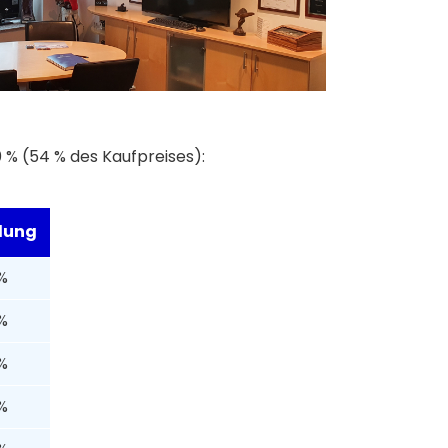
% (54 % des Kaufpreises):
lung
%
%
%
%