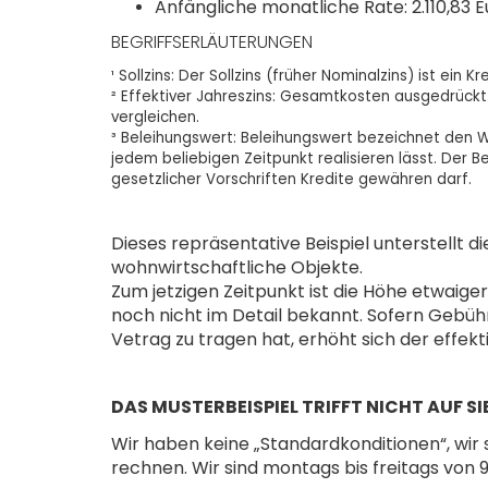
Anfängliche monatliche Rate: 2.110,83 E
BEGRIFFSERLÄUTERUNGEN
¹ Sollzins: Der Sollzins (früher Nominalzins) ist ei
² Effektiver Jahreszins: Gesamtkosten ausgedrückt
vergleichen.
³ Beleihungswert: Beleihungswert bezeichnet den We
jedem beliebigen Zeitpunkt realisieren lässt. Der B
gesetzlicher Vorschriften Kredite gewähren darf.
Dieses repräsentative Beispiel unterstellt 
wohnwirtschaftliche Objekte.
Zum jetzigen Zeitpunkt ist die Höhe etwaige
noch nicht im Detail bekannt. Sofern Gebü
Vetrag zu tragen hat, erhöht sich der effek
DAS MUSTERBEISPIEL TRIFFT NICHT AUF SI
Wir haben keine „Standardkonditionen“, wir su
rechnen. Wir sind montags bis freitags von 9