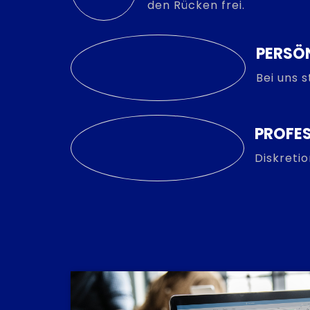
den Rücken frei.
PERSÖ
Bei uns 
PROFES
Diskreti