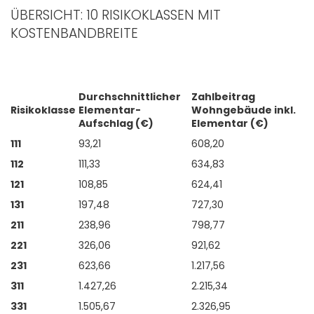
ÜBERSICHT: 10 RISIKOKLASSEN MIT
KOSTENBANDBREITE
Durchschnittlicher
Zahlbeitrag
Risikoklasse
Elementar-
Wohngebäude inkl.
Aufschlag (€)
Elementar (€)
111
93,21
608,20
112
111,33
634,83
121
108,85
624,41
131
197,48
727,30
211
238,96
798,77
221
326,06
921,62
231
623,66
1.217,56
311
1.427,26
2.215,34
331
1.505,67
2.326,95