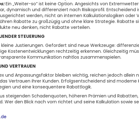
s:
Ein „Weiter-so“ ist keine Option. Angesichts von Extremwet
, dynamisch und differenziert nach Risikoprofil. Entscheidend 
sgerichtet werden, nicht an internen Kalkulationslogiken oder V
ähren Rabatte zu großzügig und ohne klare Strategie. Rabatte si
ukte neu denken, nicht Rabatte verteilen.
AUENDER STEUERUNG
leine Justierungen. Gefordert sind neue Werkzeuge: differenzi
tige Kostenentwicklungen rechtzeitig erkennen. Gleichzeitig müs
 transparente Kommunikation nahtlos zusammenspielen.
 UND VERTRAUEN
und Anpassungsfaktor bleiben wichtig, reichen jedoch allein nic
uch das Vertrauen ihrer Kunden. Erfolgsentscheidend sind moder
egien und eine konsequentere Rabattlogik.
aus steigenden Schadenquoten, höheren Prämien und Rabatten, di
Wer den Blick nach vorn richtet und seine Kalkulation sowie se
.de
t