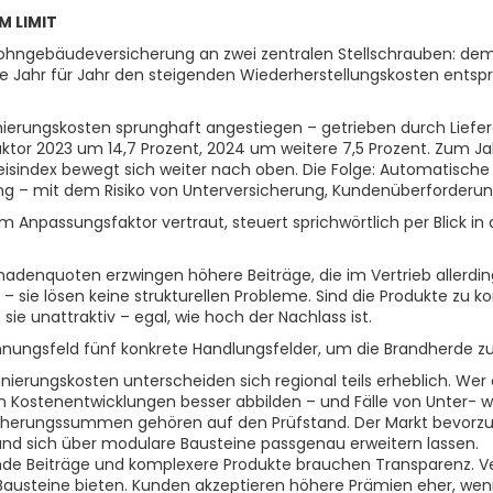
 LIMIT
er Wohngebäudeversicherung an zwei zentralen Stellschrauben: d
e Jahr für Jahr den steigenden Wiederherstellungskosten entspri
nierungskosten sprunghaft angestiegen – getrieben durch Liefe
ktor 2023 um 14,7 Prozent, 2024 um weitere 7,5 Prozent. Zum J
reisindex bewegt sich weiter nach oben. Die Folge: Automatisc
ung – mit dem Risiko von Unterversicherung, Kundenüberforderung
npassungsfaktor vertraut, steuert sprichwörtlich per Blick in d
denquoten erzwingen höhere Beiträge, die im Vertrieb allerding
sie lösen keine strukturellen Probleme. Sind die Produkte zu 
ie unattraktiv – egal, wie hoch der Nachlass ist.
nungsfeld fünf konkrete Handlungsfelder, um die Brandherde zu 
ierungskosten unterscheiden sich regional teils erheblich. Wer 
hen Kostenentwicklungen besser abbilden – und Fälle von Unter- 
cherungssummen gehören auf den Prüfstand. Der Markt bevorzug
nd sich über modulare Bausteine passgenau erweitern lassen.
de Beiträge und komplexere Produkte brauchen Transparenz. V
austeine bieten. Kunden akzeptieren höhere Prämien eher, wenn