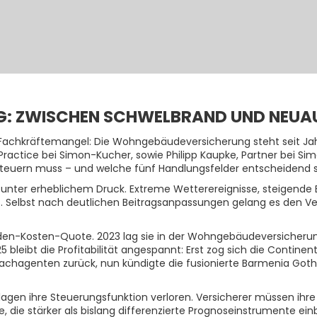
: ZWISCHEN SCHWELBRAND UND NEU
 Fachkräftemangel: Die Wohngebäudeversicherung steht seit Jah
Practice bei Simon-Kucher, sowie Philipp Kaupke, Partner bei Si
euern muss – und welche fünf Handlungsfelder entscheidend sin
 unter erheblichem Druck. Extreme Wetterereignisse, steigend
. Selbst nach deutlichen Beitragsanpassungen gelang es den Ve
chaden-Kosten-Quote. 2023 lag sie in der Wohngebäudeversicherun
5 bleibt die Profitabilität angespannt: Erst zog sich die Contin
hagenten zurück, nun kündigte die fusionierte Barmenia Goth
dlagen ihre Steuerungsfunktion verloren. Versicherer müssen ihre
e, die stärker als bislang differenzierte Prognoseinstrumente e