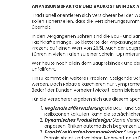
ANPASSUNGSFAKTOR UND BAUKOSTENINDEX AM
Traditionell orientieren sich Versicherer bei d
sollen sicherstellen, dass die Versicherungssumm
überholt.
In den vergangenen Jahren sind die Bau- und Sa
Fachkräftemangel. So kletterte der Anpassungsfa
Prozent auf einen Wert von 26,51. Auch der Baup
führen in vielen Fällen zu einer Schein-Optimier
Wer heute noch allein dem Baupreisindex und dem A
Unfallfahrt.
Hinzu kommt ein weiteres Problem: Steigende Scha
werden. Doch Rabatte kaschieren nur Symptome – 
Bedarf der Kunden vorbeientwickelt, dann bleiben s
Für die Versicherer ergeben sich aus diesem Span
Regionale Differenzierung:
Die Bau- und San
Risikozonen kalkuliert, kann die tatsächlic
Dynamisches Produktdesign:
Starre Versi
anpassen, Risiken automatisch begrenzen u
Proaktive Kundenkommunikation:
Steigen
Prämie steigt und welchen Mehrwert neue B