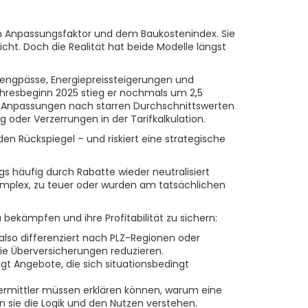
em Anpassungsfaktor und dem Baukostenindex. Sie
cht. Doch die Realität hat beide Modelle längst
rengpässe, Energiepreissteigerungen und
ahresbeginn 2025 stieg er nochmals um 2,5
he Anpassungen nach starren Durchschnittswerten
 oder Verzerrungen in der Tarifkalkulation.
en Rückspiegel – und riskiert eine strategische
s häufig durch Rabatte wieder neutralisiert
komplex, zu teuer oder wurden am tatsächlichen
bekämpfen und ihre Profitabilität zu sichern:
also differenziert nach PLZ-Regionen oder
wie Überversicherungen reduzieren.
t Angebote, die sich situationsbedingt
ermittler müssen erklären können, warum eine
 sie die Logik und den Nutzen verstehen.