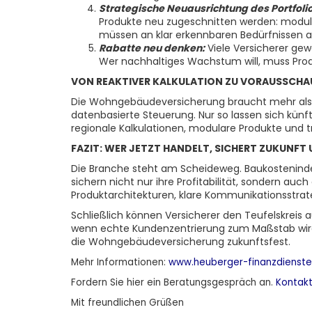
Strategische Neuausrichtung des Portfolio
Produkte neu zugeschnitten werden: modular
müssen an klar erkennbaren Bedürfnissen au
Rabatte neu denken:
Viele Versicherer gew
Wer nachhaltiges Wachstum will, muss Prod
VON REAKTIVER KALKULATION ZU VORAUSSCH
Die Wohngebäudeversicherung braucht mehr als k
datenbasierte Steuerung. Nur so lassen sich künf
regionale Kalkulationen, modulare Produkte und
FAZIT: WER JETZT HANDELT, SICHERT ZUKUNFT
Die Branche steht am Scheideweg. Baukostenindex 
sichern nicht nur ihre Profitabilität, sondern a
Produktarchitekturen, klare Kommunikationsstrat
Schließlich können Versicherer den Teufelskreis 
wenn echte Kundenzentrierung zum Maßstab wird. 
die Wohngebäudeversicherung zukunftsfest.
Mehr Informationen:
www.heuberger-finanzdienste
Fordern Sie
hier
ein Beratungsgespräch an.
Kontak
Mit freundlichen Grüßen