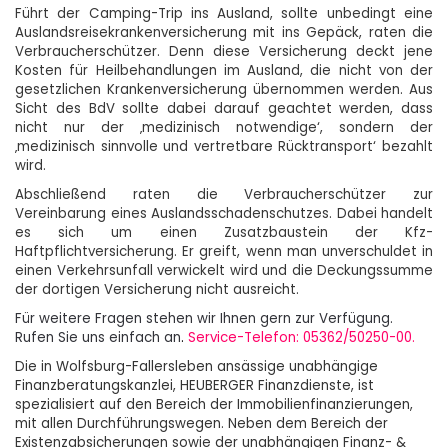
Führt der Camping-Trip ins Ausland, sollte unbedingt eine
Auslandsreisekrankenversicherung mit ins Gepäck, raten die
Verbraucherschützer. Denn diese Versicherung deckt jene
Kosten für Heilbehandlungen im Ausland, die nicht von der
gesetzlichen Krankenversicherung übernommen werden. Aus
Sicht des BdV sollte dabei darauf geachtet werden, dass
nicht nur der ‚medizinisch notwendige‘, sondern der
‚medizinisch sinnvolle und vertretbare Rücktransport‘ bezahlt
wird.
Abschließend raten die Verbraucherschützer zur
Vereinbarung eines Auslandsschadenschutzes. Dabei handelt
es sich um einen Zusatzbaustein der Kfz-
Haftpflichtversicherung. Er greift, wenn man unverschuldet in
einen Verkehrsunfall verwickelt wird und die Deckungssumme
der dortigen Versicherung nicht ausreicht.
Für weitere Fragen stehen wir Ihnen gern zur Verfügung.
Rufen Sie uns einfach an
.
Service-Telefon: 05362/50250-00.
Die in Wolfsburg-Fallersleben ansässige unabhängige
Finanzberatungskanzlei, HEUBERGER Finanzdienste, ist
spezialisiert auf den Bereich der Immobilienfinanzierungen,
mit allen Durchführungswegen. Neben dem Bereich der
Existenzabsicherungen sowie der unabhängigen Finanz- &