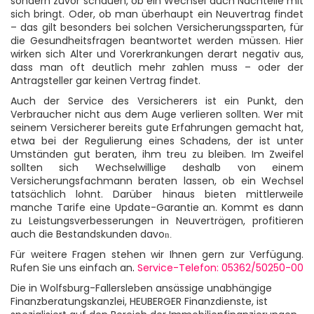
sondern zuvor schauen, ob ein Wechsel auch Nachteile mit
sich bringt. Oder, ob man überhaupt ein Neuvertrag findet
– das gilt besonders bei solchen Versicherungssparten, für
die Gesundheitsfragen beantwortet werden müssen. Hier
wirken sich Alter und Vorerkrankungen derart negativ aus,
dass man oft deutlich mehr zahlen muss – oder der
Antragsteller gar keinen Vertrag findet.
Auch der Service des Versicherers ist ein Punkt, den
Verbraucher nicht aus dem Auge verlieren sollten. Wer mit
seinem Versicherer bereits gute Erfahrungen gemacht hat,
etwa bei der Regulierung eines Schadens, der ist unter
Umständen gut beraten, ihm treu zu bleiben. Im Zweifel
sollten sich Wechselwillige deshalb von einem
Versicherungsfachmann beraten lassen, ob ein Wechsel
tatsächlich lohnt. Darüber hinaus bieten mittlerweile
manche Tarife eine Update-Garantie an. Kommt es dann
zu Leistungsverbesserungen in Neuverträgen, profitieren
auch die Bestandskunden davo
n.
Für weitere Fragen stehen wir Ihnen gern zur Verfügung.
Rufen Sie uns einfach an
.
Service-Telefon: 05362/50250-00
Die in Wolfsburg-Fallersleben ansässige unabhängige
Finanzberatungskanzlei, HEUBERGER Finanzdienste, ist